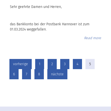
Sehr geehrte Damen und Herren,
das Bankkonto bei der Postbank Hannover ist zum
01.03.2024 weggefallen.
Read more
vorherige
1
2
3
4
5
6
7
8
nächste