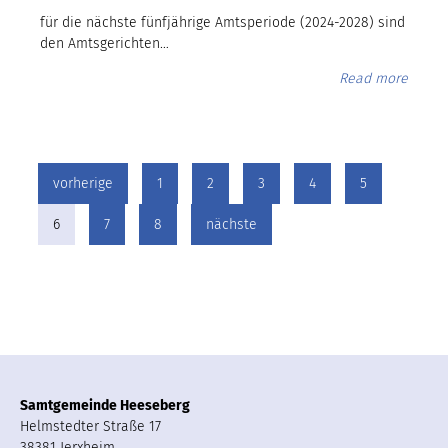
für die nächste fünfjährige Amtsperiode (2024-2028) sind
den Amtsgerichten…
Read more
vorherige
1
2
3
4
5
6
7
8
nächste
Samtgemeinde Heeseberg
Helmstedter Straße 17
38381 Jerxheim