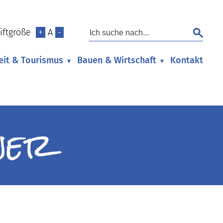
iftgröße
+
A
-
zeit & Tourismus
Bauen & Wirtschaft
Kontakt
▾
▾
ner