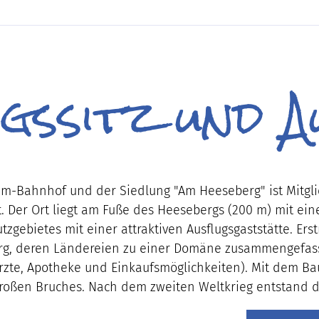
ssitz und A
heim-Bahnhof und der Siedlung "Am Heeseberg" ist Mitg
Der Ort liegt am Fuße des Heesebergs (200 m) mit ein
zgebietes mit einer attraktiven Ausflugsgaststätte. Ers
urg, deren Ländereien zu einer Domäne zusammengefasst 
 Ärzte, Apotheke und Einkaufsmöglichkeiten). Mit dem B
Großen Bruches. Nach dem zweiten Weltkrieg entstand 